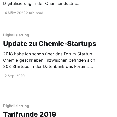
Digitalisierung in der Chemieindustrie
schreiben, sozusagen Jobs 4.0. Meiner Meinung
14 März 2022
2 min read
nach gelingt die Transformation der
Chemieindustrie nämlich nur mit den richtigen
Leuten an den richtigen Stellen. Mit dem Hype
um die Digitalisierung habe ich
Digitalisierung
Update zu Chemie-Startups
2018 habe ich schon über das Forum Startup
Chemie geschrieben. Inzwischen befinden sich
308 Startups in der Datenbank des Forums.
Das Forum ist das Ergebnis einer Kooperation
12 Sep. 2020
zwischen VCI, Dechema, GDCh, Hightech
Gründerfonds, BAND, dem Bundesverband
Deutscher Startups und den Business Angels
Frankfurt Rhein-Main. Auf den Seiten des
Forums kann
Digitalisierung
Tarifrunde 2019