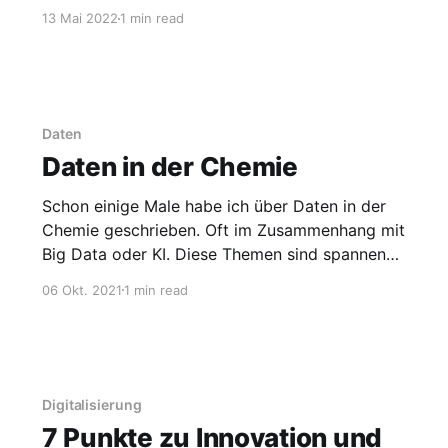
über die Beschäftigung der Zukunft“. Es gibt
13 Mai 2022
1 min read
auch zwei Seiten über die Chemie. Hier kurz
eine Zusammenfassung: Die Chemieindustrie
steht vor der Herausforderung der
Kreislaufwirtschaft (siehe auch
Daten
Daten in der Chemie
Schon einige Male habe ich über Daten in der
Chemie geschrieben. Oft im Zusammenhang mit
Big Data oder KI. Diese Themen sind spannend
und immer noch aktuell. Die letzte Ausgabe der
06 Okt. 2021
1 min read
Nachrichten aus der Chemie haben mich jetzt
aber dazu inspiriert, über die Daten zu
schreiben, die es zwar gibt,
Digitalisierung
7 Punkte zu Innovation und