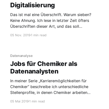
Digitalisierung
Das ist mal eine Überschrift. Warum sieben?
Keine Ahnung. Ich lese in letzter Zeit öfters
Überschriften dieser Art, und das soll
besonders gut funktionieren, um Leser
05 Nov. 2019
1 min read
anzulocken. Mal sehen, ob das klappt. Die
beiden genannten Punkte, Innovation und
Digitalisierung, oft in Verbindung mit dem
Schlagwort Industrie 4.0 oder noch
Datenanalyse
Jobs für Chemiker als
Datenanalysten
In meiner Serie „Karrieremöglichkeiten für
Chemiker“ beschreibe ich unterschiedliche
Stellenprofile, in denen Chemiker arbeiten
können. Heute möchte ich hier über Chemiker
05 Mai 2019
1 min read
als Datenanalysten schreiben. Anlass ist eine