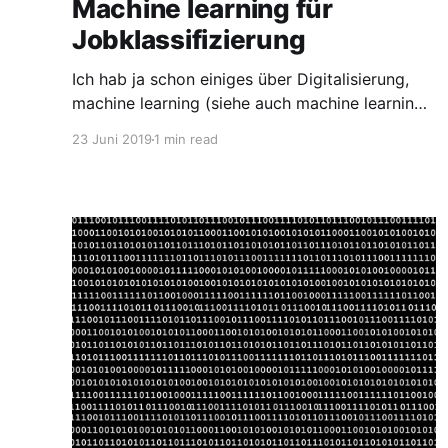
Machine learning für
Jobklassifizierung
Ich hab ja schon einiges über Digitalisierung,
machine learning (siehe auch machine learning
in der Chemie) und artificial intelligence (AI)
23 Juni 2019
1 min read
geschrieben. Lange habe ich auch nach einer
praktischen und sinnvollen Anwendung für
machine learning gesucht. Inzwischen meine
ich, die für mich gefunden zu haben. Für meine
Joblandkarte bekomme ich von