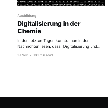
Ausbildung
Digitalisierung in der
Chemie
In den letzten Tagen konnte man in den
Nachrichten lesen, dass „Digitalisierung und
vernetzte Produktion“ jetzt Teil der Ausbildung
19 Nov. 2018
1 min read
von Chemikanten wird. Abgesehen von der mir
nicht bekannten konkreten Ausgestaltung finde
ich es gut, dass sich die Tarifpartner Gedanken
um die fachliche Qualifikation der neuen
Auszubildenden macht. Sie könnten ja