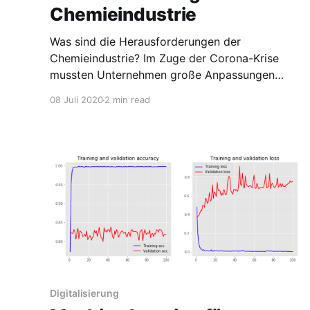
Chemieindustrie
Was sind die Herausforderungen der
Chemieindustrie? Im Zuge der Corona-Krise
mussten Unternehmen große Anpassungen
vornehmen, um sich und ihre Mitarbeiter vor
08 Juli 2020
2 min read
dem Virus zu schützen. Die Vereinigung für
Chemie und Wirtschaft (VCW) hat dazu
zusammen mit der Provadis-Hochschule und
BCNP-Consultants eine Umfrage durchgeführt.
Ergebnisse der Umfrage und einer auf diesen
Digitalisierung