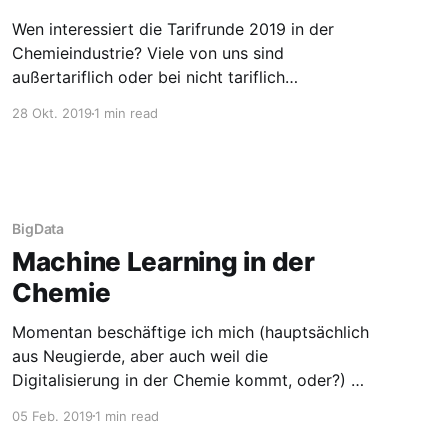
Wen interessiert die Tarifrunde 2019 in der
Chemieindustrie? Viele von uns sind
außertariflich oder bei nicht tariflich
gebundenen Unternehmen beschäftigt.
28 Okt. 2019
1 min read
Inzwischen sind laut der Chemie-Arbeitgeber
noch 580.000 Arbeitnehmer tarifgebunden.
Laut Tariftaschenbuch der Böckler-Stiftung
wären das noch 45% der Beschäftigten im
verarbeitenden Gewerbe bzw. 63% in
BigData
Energie/Wasser/Abfall &
Machine Learning in der
Chemie
Momentan beschäftige ich mich (hauptsächlich
aus Neugierde, aber auch weil die
Digitalisierung in der Chemie kommt, oder?) mit
Machine Learning, genauer Deep Learning und
05 Feb. 2019
1 min read
Big Data. Und ich frage mich, woher ein nicht-