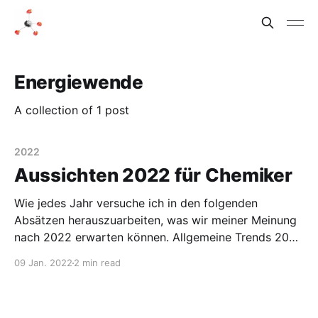
Energiewende
A collection of 1 post
2022
Aussichten 2022 für Chemiker
Wie jedes Jahr versuche ich in den folgenden
Absätzen herauszuarbeiten, was wir meiner Meinung
nach 2022 erwarten können. Allgemeine Trends 2022
Homeoffice Relativ offensichtlich ist, dass mit
09 Jan. 2022
2 min read
Corona ein Umbruch begonnen hat, wie in deutschen
Unternehmen gearbeitet wird. Vor 2020 gab es
Homeoffice nur in Ausnahmefällen für einzelne