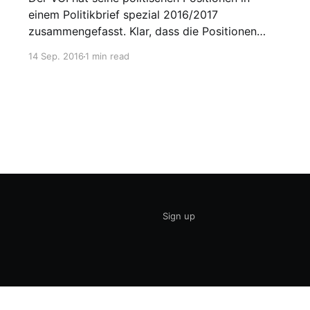
einem Politikbrief spezial 2016/2017
zusammengefasst. Klar, dass die Positionen
sehr Industriefreundlich sind. Hier ein paar
14 Sep. 2016
1 min read
Zitate: Zum Mittelstand: Keine Belastung des
Mittelstandes durch weitere permanente
Substanzsteuern (Vermögensteuer) oder
sporadische Substanz- steuern
(Erbschaftsteuer, Schenkungsteuer). Zur
Energie und Klima: Kosten für Industrie beim
Ausbau
Sign up