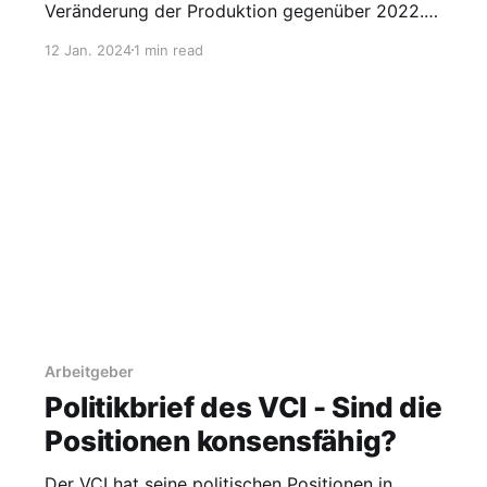
Veränderung der Produktion gegenüber 2022.
In der Chemieindustrie ist der Wert um 11 %
12 Jan. 2024
1 min read
gesunken. Die Zahl der Beschäftigten ist gleich
geblieben. Am stärksten war der Rückgang in
den energieintensiveren und vermutlich
margenschwächeren Sparten wie Petrochemie,
Polymere
Arbeitgeber
Politikbrief des VCI - Sind die
Positionen konsensfähig?
Der VCI hat seine politischen Positionen in