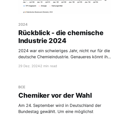
2024
Rückblick - die chemische
Industrie 2024
2024 war ein schwieriges Jahr, nicht nur für die
deutsche Chemieindustrie. Genaueres könnt ihr
in den vielen Rückblicken nachlesen, die es
29 Dez. 2024
2 min read
gerade gibt. Ich will mich da einreihen, aber mit
einem spezifischen Rückblick für die
Chemieindustrie. Gesamtwirtschaftlicher
BCE
Rahmen Ein großer Faktor für die
Wettbewerbsfähigkeit der deutschen
Chemiker vor der Wahl
chemischen Industrie sind die
Am 24. September wird in Deutschland der
Bundestag gewählt. Um eine möglichst