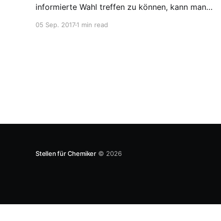
informierte Wahl treffen zu können, kann man
alle Wahlprogramme lesen. Oder man kürzt
05 Sep. 2017
1 min read
etwas ab und benutzt andere
Informationsquellen, wie z.B. den Wahl-O-Mat.
Für Chemiker gibt es aber noch speziellere
Tools, die teilweise etwas tendenziös sein
können.
Stellen für Chemiker
© 2026