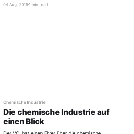
überhaupt das CAB? CAB ist das chemical
04 Aug. 2019
1 min read
activity barometer des American Chemistry
Council (ACC), also des amerikanischen
Äquivalent des BAVC (oder des VCI, ich bin
Chemische Industrie
Die chemische Industrie auf
einen Blick
Der VCI hat einen Flyer über die chemische