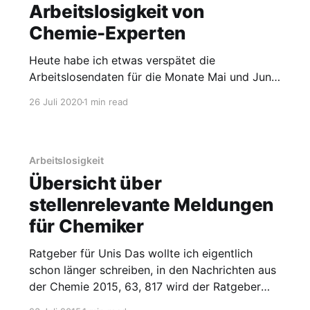
Arbeitslosigkeit von
Chemie-Experten
Heute habe ich etwas verspätet die
Arbeitslosendaten für die Monate Mai und Juni
2020 in meine Graphik unter Arbeitslose
26 Juli 2020
1 min read
Chemiker über die Zeit ergänzt. Ich fand
bemerkenswert, dass man in der
Gesamtarbeitslosigkeit deutlich einen
vermutlich coronabedingten Anstieg für die
Arbeitslosigkeit
Monate sieht, aber nicht bei den sogenannten
Übersicht über
Experten. Experten sind laut
stellenrelevante Meldungen
für Chemiker
Ratgeber für Unis Das wollte ich eigentlich
schon länger schreiben, in den Nachrichten aus
der Chemie 2015, 63, 817 wird der Ratgeber
„Übergang zur Postdoc-Phase und in den