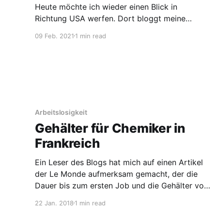
Heute möchte ich wieder einen Blick in
Richtung USA werfen. Dort bloggt meine
Inspiration für dieses Projekt schon seit ewigen
09 Feb. 2021
1 min read
Zeiten über Jobs und die Chemie: Chemjobber.
Zwei Beiträge möchte ich hier kurz vorstellen.
Zum einen beobachtet er die Arbeitslosigkeit in
Rezessionen und trägt diese relativ zueinander
auf. Zu sehen
Arbeitslosigkeit
Gehälter für Chemiker in
Frankreich
Ein Leser des Blogs hat mich auf einen Artikel
der Le Monde aufmerksam gemacht, der die
Dauer bis zum ersten Job und die Gehälter von
promovierten Akademikern verschiedener
22 Jan. 2018
1 min read
Studiengänge in Frankreich untersucht. Unter