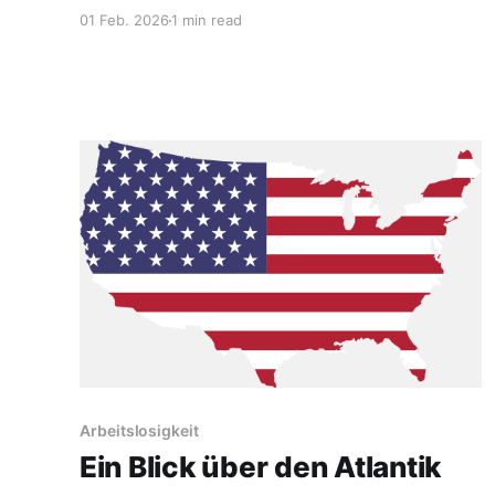
einer Pandemie von Dummheit?). In den USA
01 Feb. 2026
1 min read
und Kanada kehren wegen zu niedriger
Impfzahlen die Masern zurück, und in
Deutschland bricht die CDU ohne Not eine
Debatte über die Teilzeit vom Zaun.
Arbeitslosigkeit
Ein Blick über den Atlantik