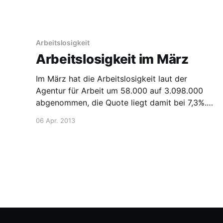
anderem wird hier auch das Gehalt für
Chemiker in Frankreich verglichen. Jobs nach 1
und 3 Jahren
Arbeitslosigkeit
Arbeitslosigkeit im März
Im März hat die Arbeitslosigkeit laut der
Agentur für Arbeit um 58.000 auf 3.098.000
abgenommen, die Quote liegt damit bei 7,3%.
Den geringeren Rückgang im Vergleich zu
06 Apr. 2013
anderen Jahren erklärt die Agentur mit dem
langen Winter. Daher ist die Arbeitslosigkeit
saisonbereinigt um 13.000 im Vergleich