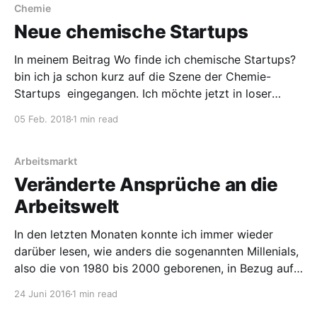
heißt das? Die Vertreter
Chemie
Neue chemische Startups
In meinem Beitrag Wo finde ich chemische Startups?
bin ich ja schon kurz auf die Szene der Chemie-
Startups eingegangen. Ich möchte jetzt in loser
Reihenfolge immer mal wieder ein paar neue
05 Feb. 2018
1 min read
chemische Startups vorstellen. Numaferm Numaferm
ist mir in einer der letzten Ausgaben der C&EN
aufgefallen. Die Firma
Arbeitsmarkt
Veränderte Ansprüche an die
Arbeitswelt
In den letzten Monaten konnte ich immer wieder
darüber lesen, wie anders die sogenannten Millenials,
also die von 1980 bis 2000 geborenen, in Bezug auf
die Arbeitswelt sind. Es gibt Studien, die sich damit
24 Juni 2016
1 min read
beschäftigen, z.B. von PwC. Hier ein Zitat eines PwC-