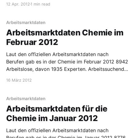
waren 14456 Chemiker, 3291 davon als Experten.
12 Apr. 2012
1 min read
Dem stehen 2706 gemeldete Arbeitsstellen entgegen,
davon 349 für Experten. Im Vergleich zum Februar
ist also ein leichter Aufschwung erkennbar.
Arbeitsmarktdaten
Zusätzlich habe ich
Arbeitsmarktdaten Chemie im
Februar 2012
Laut den offiziellen Arbeitsmarktdaten nach
Berufen gab es in der Chemie im Februar 2012 8942
Arbeitslose, davon 1935 Experten. Arbeitssuchend
waren 14586 Chemiker, 3277 davon als Experten.
16 März 2012
Dem stehen 2709 gemeldete Arbeitsstellen entgegen,
davon 326 für Experten.
Arbeitsmarktdaten
Arbeitsmarktdaten für die
Chemie im Januar 2012
Laut den offiziellen Arbeitsmarktdaten nach
Berufen gab es in der Chemie im Januar 2012 8776