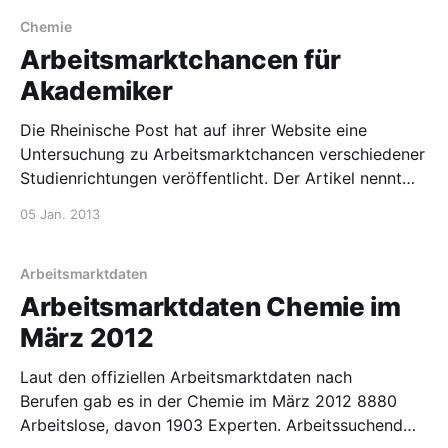
Partners zu dem Thema: Sie lehnen hierarchische
Chemie
Arbeitsmarktchancen für
Akademiker
Die Rheinische Post hat auf ihrer Website eine
Untersuchung zu Arbeitsmarktchancen verschiedener
Studienrichtungen veröffentlicht. Der Artikel nennt
sich „Der Arbeitsmarkt für Akademiker 2012“ und ist
05 Jan. 2013
alphabetisch sortiert von Anglistik bis Zahnmedizin.
Leider weiß ich nicht, wie lange diese Info schon
online ist. Über Chemie steht folgendes: Chemie
Arbeitsmarktdaten
Prognose: mittelmäßig Immer
Arbeitsmarktdaten Chemie im
März 2012
Laut den offiziellen Arbeitsmarktdaten nach
Berufen gab es in der Chemie im März 2012 8880
Arbeitslose, davon 1903 Experten. Arbeitssuchend