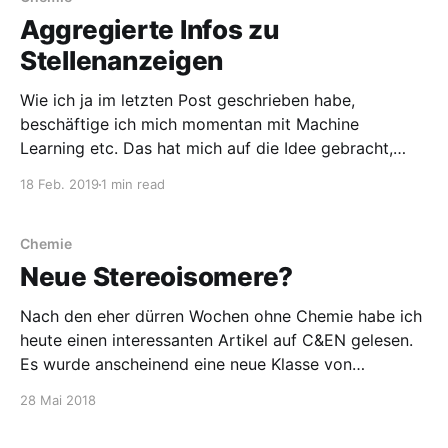
Aggregierte Infos zu
Stellenanzeigen
Wie ich ja im letzten Post geschrieben habe,
beschäftige ich mich momentan mit Machine
Learning etc. Das hat mich auf die Idee gebracht,
dass ich sowas im Blog nutzen könnte. Was braucht
18 Feb. 2019
1 min read
man zunächst dazu? Klar, Daten. Versuchsweise habe
ich mal die Stellenanzeigen für eine Suche nach
„Chemiker“ auf indeed.
Chemie
Neue Stereoisomere?
Nach den eher dürren Wochen ohne Chemie habe ich
heute einen interessanten Artikel auf C&EN gelesen.
Es wurde anscheinend eine neue Klasse von
Stereoisomeren entwickelt. Das fand ich interessant,
28 Mai 2018
weil das zunächst mal meine Vorstellung überstiegen
hat. Ich dachte, ich kenne alle Stereoisomere… Wie