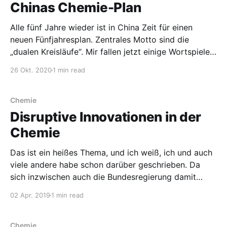
Chinas Chemie-Plan
Alle fünf Jahre wieder ist in China Zeit für einen
neuen Fünfjahresplan. Zentrales Motto sind die
„dualen Kreisläufe“. Mir fallen jetzt einige Wortspiele
zum dualen System ein… Experten vermuten, dass
26 Okt. 2020
1 min read
zum einen die Inlandsnachfrage gestärkt werden soll,
während gleichzeitig die Abhängigkeit von den USA
verringert wird. Übergeordnet ist Chinas Ziel
Chemie
Disruptive Innovationen in der
Chemie
Das ist ein heißes Thema, und ich weiß, ich und auch
viele andere habe schon darüber geschrieben. Da
sich inzwischen auch die Bundesregierung damit
beschäftigt, greife ich es wieder auf. Was ist der
02 Apr. 2019
1 min read
Anlass? Die Bundesregierung möchte eine Agentur für
Sprunginnovationen gründen. Äh, was? Ich nehme an,
dass Sprunginnovationen sogenannte
Chemie