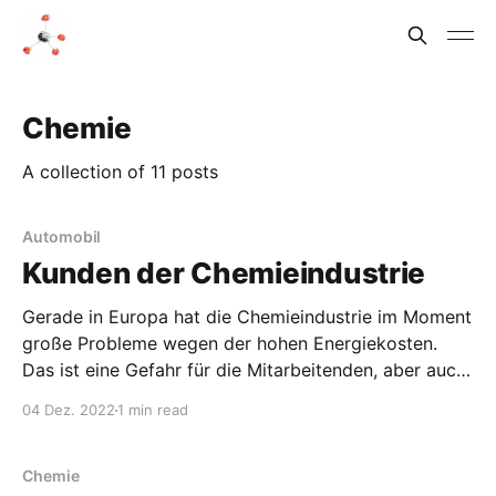
Chemie
A collection of 11 posts
Automobil
Kunden der Chemieindustrie
Gerade in Europa hat die Chemieindustrie im Moment
große Probleme wegen der hohen Energiekosten.
Das ist eine Gefahr für die Mitarbeitenden, aber auch
für die Kunden der Chemieindustrie. Die chemischen
04 Dez. 2022
1 min read
Produzenten geben natürlich ihre hohen Preise soweit
wie möglich an ihre Kunden weiter. Die Chemie ist
eine zentrale Industrie, aber
Chemie