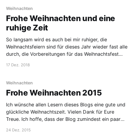
aber nachhaltig und fair sein, also einen möglichst
geringen negativen Footprint haben. Wie ich gesehen
Weihnachten
habe,
Frohe Weihnachten und eine
ruhige Zeit
So langsam wird es auch bei mir ruhiger, die
Weihnachtsfeiern sind für dieses Jahr wieder fast alle
durch, die Vorbereitungen für das Weihnachtsfest
sind auch gemacht. Und wer von Euch noch
17 Dez. 2018
Geschenke braucht, kann im Post letzte Woche
schauen. Ich werde so langsam den Ausblick auf
2019 vorbereiten und bis
Weihnachten
Frohe Weihnachten 2015
Ich wünsche allen Lesern dieses Blogs eine gute und
glückliche Weihnachtszeit. Vielen Dank für Eure
Treue. Ich hoffe, dass der Blog zumindest ein paar
Chemikern helfen kann, eine gute Stelle zu finden.
24 Dez. 2015
Wenn ich noch etwas besser machen kann, hinterlasst