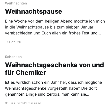
die wir auch global bewältigen
Weihnachten
Weihnachtspause
Eine Woche vor dem heiligen Abend möchte ich mich
in die Weihnachtspause bis zum siebten Januar
verabschieden und Euch allen ein frohes Fest und
einen guten Rutsch ins neue Jahr 2020 wünschen. Ja,
17 Dez. 2019
wirklich. 2020, das Jahr, in dem die Utopien meiner
Jugend gespielt haben mit Städten in den Wolken,
Schenken
Weihnachtsgeschenke von und
für Chemiker
Ist es wirklich schon ein Jahr her, dass ich mögliche
Weihnachtsgeschenke vorgestellt habe? Die dort
genannten Dinge sind zeitlos, man kann sie
selbstverständlich wieder kaufen. Dem Trend der Zeit
01 Dez. 2019
1 min read
folgend, sollten Weihnachtsgeschenke dieses Jahr