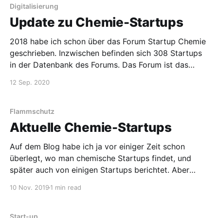
Bauer von
Digitalisierung
Update zu Chemie-Startups
2018 habe ich schon über das Forum Startup Chemie
geschrieben. Inzwischen befinden sich 308 Startups
in der Datenbank des Forums. Das Forum ist das
Ergebnis einer Kooperation zwischen VCI, Dechema,
12 Sep. 2020
GDCh, Hightech Gründerfonds, BAND, dem
Bundesverband Deutscher Startups und den Business
Angels Frankfurt Rhein-Main. Auf den Seiten des
Flammschutz
Forums kann
Aktuelle Chemie-Startups
Auf dem Blog habe ich ja vor einiger Zeit schon
überlegt, wo man chemische Startups findet, und
später auch von einigen Startups berichtet. Aber
diese Posts sind schon über ein Jahr alt, es ist also
10 Nov. 2019
1 min read
Zeit, über aktuelle Entwicklungen und neue Chemie-
Startups zu schreiben. PolyLabs Auf der Chem Start-
up 2019
Start-up