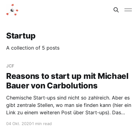
Startup
A collection of 5 posts
JCF
Reasons to start up mit Michael
Bauer von Carbolutions
Chemische Start-ups sind nicht so zahlreich. Aber es
gibt zentrale Stellen, wo man sie finden kann (hier ein
Link zu einem weiteren Post über Start-ups). Das
Jungchemikerforum Siegen hat ein Webinar mit dem
04 Okt. 2020
1 min read
Titel „Reasons to start up“ veranstaltet und das Video
in Youtube veröffentlicht. Hauptredner ist Michael