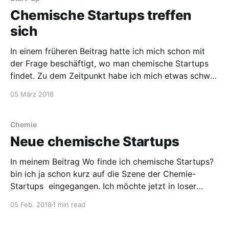
Chemische Startups treffen
sich
In einem früheren Beitrag hatte ich mich schon mit
der Frage beschäftigt, wo man chemische Startups
findet. Zu dem Zeitpunkt habe ich mich etwas schwer
getan, chemische Startups im Internet zu finden.
05 März 2018
Umso erstaunter war ich über meinen Zufallsfund.
Letzten Juni gab es das erste Strategietreffen der
Chemie(wende) Startup
Chemie
Neue chemische Startups
In meinem Beitrag Wo finde ich chemische Startups?
bin ich ja schon kurz auf die Szene der Chemie-
Startups eingegangen. Ich möchte jetzt in loser
Reihenfolge immer mal wieder ein paar neue
05 Feb. 2018
1 min read
chemische Startups vorstellen. Numaferm Numaferm
ist mir in einer der letzten Ausgaben der C&EN