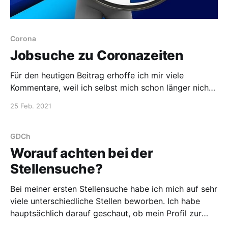
Corona
Jobsuche zu Coronazeiten
Für den heutigen Beitrag erhoffe ich mir viele
Kommentare, weil ich selbst mich schon länger nicht
mehr beworben habe (das muss ich ja sagen, wer
25 Feb. 2021
weiß, wer mitliest :)). Bestimmt liest auch der eine
oder andere Jobsuchende diesen Beitrag. Und an
Euch wende ich mich mit meiner Frage: Wie gut läuft
GDCh
Worauf achten bei der
Stellensuche?
Bei meiner ersten Stellensuche habe ich mich auf sehr
viele unterschiedliche Stellen beworben. Ich habe
hauptsächlich darauf geschaut, ob mein Profil zur
Stellenbeschreibung passt. Die geographische Lage