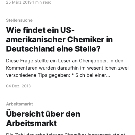
25 März 2019
1 min read
und das direkte Umfeld der Firma war mir da erstmal
egal. Das wäre heute schon deswegen anders, weil
ich durch die Familie etwas
Stellensuche
Wie findet ein US-
amerikanischer Chemiker in
Deutschland eine Stelle?
Diese Frage stellte ein Leser an Chemjobber. In den
Kommentaren wurden daraufhin im wesentlichen zwei
verschiedene Tips gegeben: * Sich bei einer
deutschen Firma in den USA zu bewerben und zu
04 Dez. 2013
betonen, dass man bereit ist, in Deutschland zu
arbeiten, * Einen PhD oder Postdoc in Deutschland
zu machen. Habt ihr weitere
Arbeitsmarkt
Übersicht über den
Arbeitsmarkt