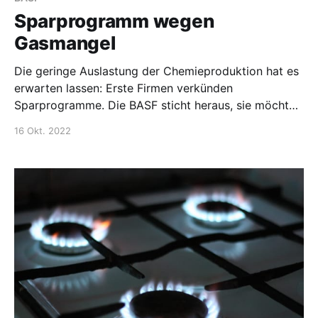
Saori
Sparprogramm wegen
Gasmangel
Die geringe Auslastung der Chemieproduktion hat es
erwarten lassen: Erste Firmen verkünden
Sparprogramme. Die BASF sticht heraus, sie möchte
500 Millionen Euro hauptsächlich in Deutschland
16 Okt. 2022
sparen, vor allem in den unterstützenden Abteilungen
und der Forschung. Andere Unternehmen machen
keine so deutlichen Ankündigungen, aber Firmen wie
SKW Piesteritz, die Ammonik herstellt,