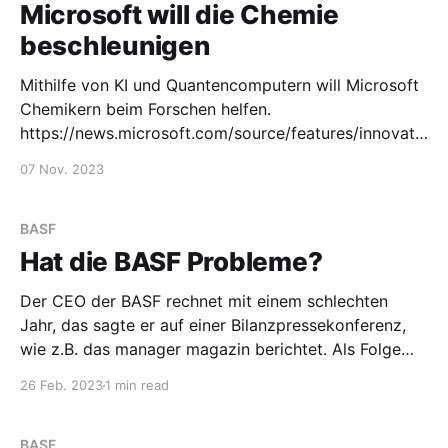
Microsoft will die Chemie
beschleunigen
Mithilfe von KI und Quantencomputern will Microsoft
Chemikern beim Forschen helfen.
https://news.microsoft.com/source/features/innovati
on/azure-quantum-elements-chemistry-materials-
07 Nov. 2023
science/ Das klingt spannend, aber etwas
hochtrabend. Die BASF nutzt es wohl schon. Was
meint ihr dazu?
BASF
Hat die BASF Probleme?
Der CEO der BASF rechnet mit einem schlechten
Jahr, das sagte er auf einer Bilanzpressekonferenz,
wie z.B. das manager magazin berichtet. Als Folge
sollen 2600 Jobs gestrichen werden, ein Großteil
26 Feb. 2023
1 min read
davon in Deutschland. Es werden energieintensive
Anlagen abgeschalten, darunter eine Ammoniak-
Anlage. Weiter war der Presse zu entnehmen, dass
BASF