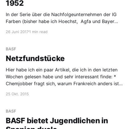
1952
In der Serie über die Nachfolgeunternehmen der IG
Farben (bisher habe ich Hoechst, Agfa und Bayer
beschrieben) möchte ich heute die BASF vorstellen,
26 Juni 2017
1 min read
mit besonderem Blick auf große oder Megafusionen.
Auch hier sind die Daten von Wikipedia. Neugründung
bis 1970 1952 gründete sich die Badische Anilin- &
BASF
Soda-Fabrik AG neu,
Netzfundstücke
Hier habe ich ein paar Artikel, die ich in den letzten
Wochen gelesen habe und sehr interessant finde: *
Chemjobber fragt sich, warum Frankreich anders ist.
In Frankreich werden Angestellte ihren Vorgesetzten
25 Okt. 2015
gegenüber gewalttätig, wenn bevorstehende
Entlassungen bekannt werden. Chemjobber wundert
sich, warum das nicht in den USA passiert. Soweit ich
BASF
BASF bietet Jugendlichen in