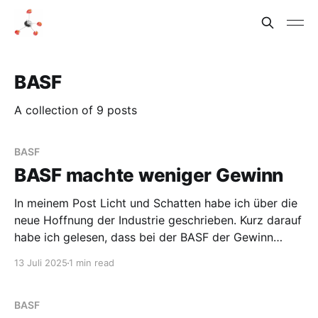
BASF
A collection of 9 posts
BASF
BASF machte weniger Gewinn
In meinem Post Licht und Schatten habe ich über die
neue Hoffnung der Industrie geschrieben. Kurz darauf
habe ich gelesen, dass bei der BASF der Gewinn
2024 weniger stark sprudelte als erwartet. Statt 3,2
13 Juli 2025
1 min read
Mrd. Euro waren es nur 2 Mrd. Das Handelsblatt
schreibt, dass „Restrukturierungen und
Wertberichtigungen“ die
BASF