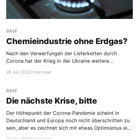
BASF
Chemieindustrie ohne Erdgas?
Nach den Verwerfungen der Lieferketten durch
Corona hat der Krieg in der Ukraine weitere
Engpässe hervorgebracht. Das ist soweit bekannt
26 Juli 2022
2 min read
und erfolgreich verdrängt. Gut, dass Russland weiter
Erdgas liefert. Moment, da war doch was… Letztes
Jahr waren ja die deutschen Gasspeicher schon nicht
BASF
so gefüllt, wie das möglich gewesen wäre.
Die nächste Krise, bitte
Der Höhepunkt der Corona-Pandemie scheint in
Deutschland und Europa noch nicht überschritten zu
sein, aber es zeichnet sich mit etwas Optimismus eine
Eindämmung des Virus in diesem Jahr ab. Höchste
18 Apr. 2021
1 min read