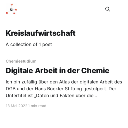
Kreislaufwirtschaft
A collection of 1 post
Chemiestudium
Digitale Arbeit in der Chemie
Ich bin zufällig über den Atlas der digitalen Arbeit des
DGB und der Hans Böckler Stiftung gestolpert. Der
Untertitel ist „Daten und Fakten über die
Beschäftigung der Zukunft“. Es gibt auch zwei Seiten
13 Mai 2022
1 min read
über die Chemie. Hier kurz eine Zusammenfassung:
Die Chemieindustrie steht vor der Herausforderung
der Kreislaufwirtschaft (siehe auch