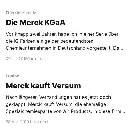
nicht, welche Werke hier genau betroffen sein
werden. Im Internet
Flüssigkristalle
Die Merck KGaA
Vor knapp zwei Jahren habe ich in einer Serie über
die IG Farben einige der bedeutendsten
Chemieunternehmen in Deutschland vorgestellt. Das
waren Agfa, BASF, Bayer, Hoechst und Wacker. Daran
07 Juli 2019
1 min read
möchte ich heute anknüpfen und kurz über ein
weiteres großes Chemieunternehmen, die Merck
KGaA, schreiben. Ursprünglich kommt sie eher aus
Fusion
der
Merck kauft Versum
Nach längeren Verhandlungen hat es jetzt doch
geklappt. Merck kauft Versum, die ehemalige
Spezialchemiesparte von Air Products. In diese Firma
hatte Air Products seine Geschäfte mit
28 Apr. 2019
1 min read
Halbleiterchemikalien und dort gebrauchte