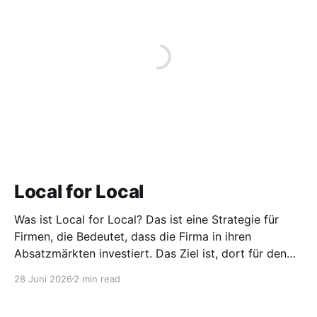
Local for Local
Was ist Local for Local? Das ist eine Strategie für
Firmen, die Bedeutet, dass die Firma in ihren
Absatzmärkten investiert. Das Ziel ist, dort für den
lokalen Markt zu produzieren, aber auch zu
28 Juni 2026
2 min read
entwickeln. Diese Strategie ist von Toyota bekannt,
das gezwungenermaßen früh in den USA