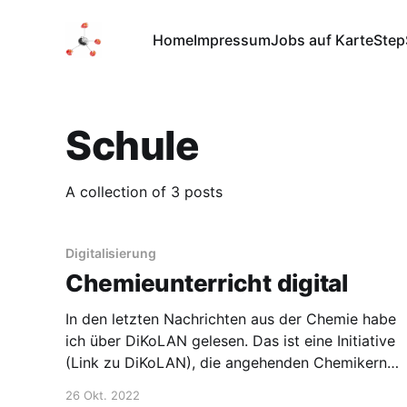
Home
Impressum
Jobs auf Karte
Step
Schule
A collection of 3 posts
Digitalisierung
Chemieunterricht digital
In den letzten Nachrichten aus der Chemie habe
ich über DiKoLAN gelesen. Das ist eine Initiative
(Link zu DiKoLAN), die angehenden Chemikern
Digitalisierungskompetenzen schon in der Schule
26 Okt. 2022
vermitteln will. Die Argumentation ist, dass wir