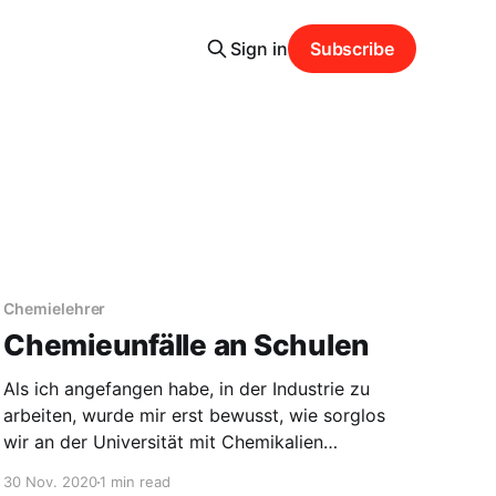
Sign in
Subscribe
Chemielehrer
Chemieunfälle an Schulen
Als ich angefangen habe, in der Industrie zu
arbeiten, wurde mir erst bewusst, wie sorglos
wir an der Universität mit Chemikalien
umgegangen sind. In der Schule hatte ich aber
30 Nov. 2020
1 min read
das Gefühl, dass die Chemielehrer schon gut