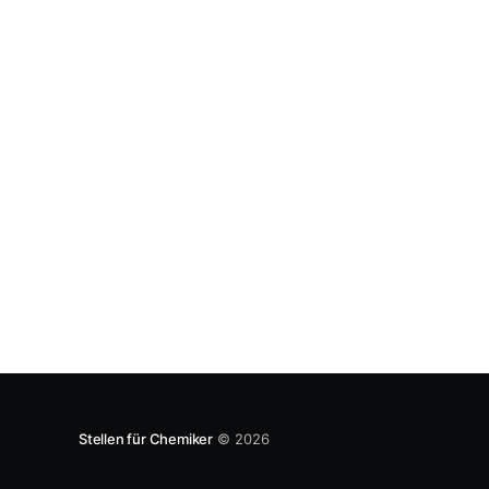
die Herausforderungen, vor denen die
Gesellschaft und die Chemieindustrie stehen nur
mit Werkzeugen der Digitalisierung angehen
Stellen für Chemiker
© 2026