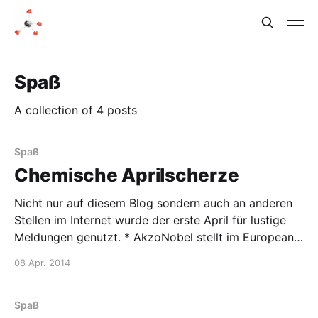
Spaß
A collection of 4 posts
Spaß
Chemische Aprilscherze
Nicht nur auf diesem Blog sondern auch an anderen
Stellen im Internet wurde der erste April für lustige
Meldungen genutzt. * AkzoNobel stellt im European
Coatings Newsletter einen singenden Lack vor.
08 Apr. 2014
Dieser verwandelt Oberflächen in Surround-
Lautsprecher. * Im Chemistry Blog wurde der
Fortschritt der chemiekalienfreien Wissenschaft
Spaß