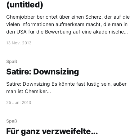
beleuchtet. Vorgeschlagen ist ein Journal of
(untitled)
Chemjobber berichtet über einen Scherz, der auf die
vielen Informationen aufmerksam macht, die man in
den USA für die Bewerbung auf eine akademische
Stelle braucht: Auf dem Blog pan kisses Kafka
13 Nov. 2013
werden den ersten beiden Personen 100 $ geboten,
die eine Kopie ihres Hinterns in den Unterlagen
verstecken. Anscheinend gibt es
Spaß
Satire: Downsizing
Satire: Downsizing Es könnte fast lustig sein, außer
man ist Chemiker…
25 Juni 2013
Spaß
Für ganz verzweifelte...