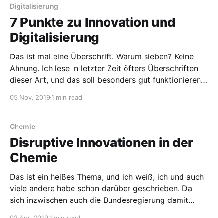
BCNP-Consultants eine Umfrage durchgeführt.
Digitalisierung
Ergebnisse der Umfrage und einer auf diesen
7 Punkte zu Innovation und
Digitalisierung
Das ist mal eine Überschrift. Warum sieben? Keine
Ahnung. Ich lese in letzter Zeit öfters Überschriften
dieser Art, und das soll besonders gut funktionieren,
um Leser anzulocken. Mal sehen, ob das klappt. Die
05 Nov. 2019
1 min read
beiden genannten Punkte, Innovation und
Digitalisierung, oft in Verbindung mit dem Schlagwort
Industrie 4.0 oder noch
Chemie
Disruptive Innovationen in der
Chemie
Das ist ein heißes Thema, und ich weiß, ich und auch
viele andere habe schon darüber geschrieben. Da
sich inzwischen auch die Bundesregierung damit
beschäftigt, greife ich es wieder auf. Was ist der
02 Apr. 2019
1 min read