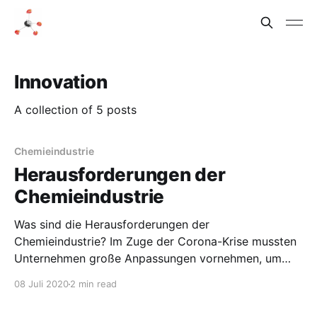
Innovation
A collection of 5 posts
Chemieindustrie
Herausforderungen der
Chemieindustrie
Was sind die Herausforderungen der
Chemieindustrie? Im Zuge der Corona-Krise mussten
Unternehmen große Anpassungen vornehmen, um
sich und ihre Mitarbeiter vor dem Virus zu schützen.
08 Juli 2020
2 min read
Die Vereinigung für Chemie und Wirtschaft (VCW) hat
dazu zusammen mit der Provadis-Hochschule und