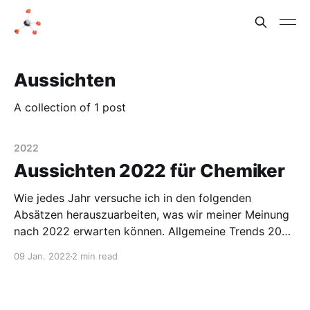
Aussichten
A collection of 1 post
2022
Aussichten 2022 für Chemiker
Wie jedes Jahr versuche ich in den folgenden
Absätzen herauszuarbeiten, was wir meiner Meinung
nach 2022 erwarten können. Allgemeine Trends 2022
Homeoffice Relativ offensichtlich ist, dass mit
09 Jan. 2022
2 min read
Corona ein Umbruch begonnen hat, wie in deutschen
Unternehmen gearbeitet wird. Vor 2020 gab es
Homeoffice nur in Ausnahmefällen für einzelne