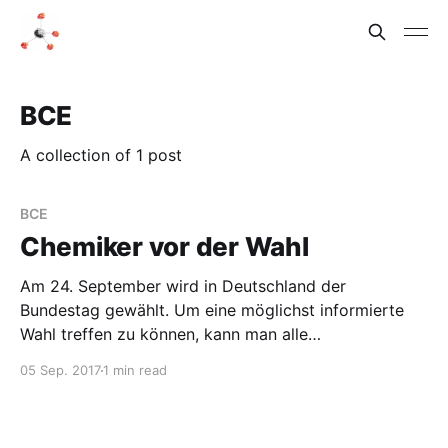
BCE
A collection of 1 post
BCE
Chemiker vor der Wahl
Am 24. September wird in Deutschland der
Bundestag gewählt. Um eine möglichst informierte
Wahl treffen zu können, kann man alle
Wahlprogramme lesen. Oder man kürzt etwas ab und
05 Sep. 2017
1 min read
benutzt andere Informationsquellen, wie z.B. den
Wahl-O-Mat. Für Chemiker gibt es aber noch
speziellere Tools, die teilweise etwas tendenziös sein