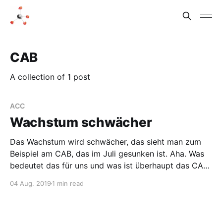
CAB
A collection of 1 post
ACC
Wachstum schwächer
Das Wachstum wird schwächer, das sieht man zum
Beispiel am CAB, das im Juli gesunken ist. Aha. Was
bedeutet das für uns und was ist überhaupt das CAB?
CAB ist das chemical activity barometer des
04 Aug. 2019
1 min read
American Chemistry Council (ACC), also des
amerikanischen Äquivalent des BAVC (oder des VCI,
ich bin