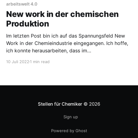
energieintensiveren und vermutlich
arbeitswelt 4.0
margenschwächeren Sparten wie Petrochemie,
New work in der chemischen
Polymere
Produktion
Im letzten Post bin ich auf das Spannungsfeld New
Work in der Chemieindustrie eingegangen. Ich hoffe,
ich konnte herausarbeiten, dass im
Produktionsbereich noch Nachholbedarf besteht.
10 Juli 2022
1 min read
Allerdings habe ich mir ziemlich schwer getan,
darüber zu schreiben, was man tun kann, im
Gegensatz zu den Dingen, die nicht funktionieren.
Klar ist, dass
Stellen für Chemiker
© 2026
Sign up
Powered by Ghost