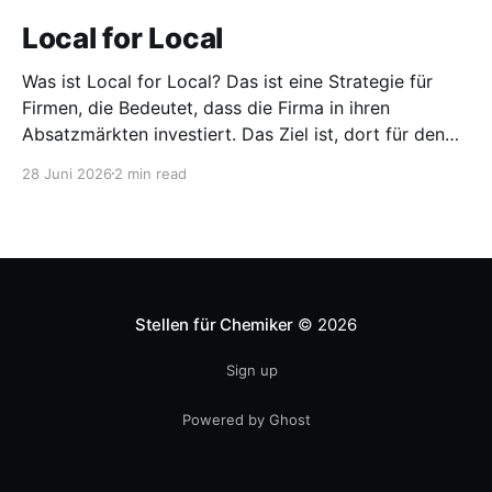
Local for Local
Was ist Local for Local? Das ist eine Strategie für
Firmen, die Bedeutet, dass die Firma in ihren
Absatzmärkten investiert. Das Ziel ist, dort für den
lokalen Markt zu produzieren, aber auch zu
28 Juni 2026
2 min read
entwickeln. Diese Strategie ist von Toyota bekannt,
das gezwungenermaßen früh in den USA
Fertigungswerke aufbauen musste. 1981
Stellen für Chemiker
© 2026
Sign up
Powered by Ghost