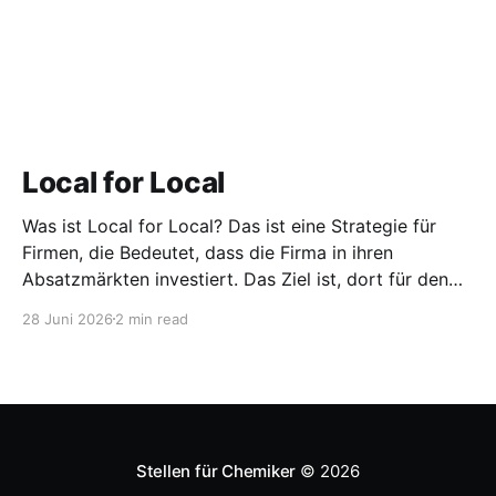
Local for Local
Was ist Local for Local? Das ist eine Strategie für
Firmen, die Bedeutet, dass die Firma in ihren
Absatzmärkten investiert. Das Ziel ist, dort für den
lokalen Markt zu produzieren, aber auch zu
28 Juni 2026
2 min read
entwickeln. Diese Strategie ist von Toyota bekannt,
das gezwungenermaßen früh in den USA
Fertigungswerke aufbauen musste. 1981
Stellen für Chemiker
© 2026