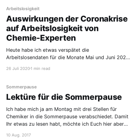
Arbeitslosigkeit
Auswirkungen der Coronakrise
auf Arbeitslosigkeit von
Chemie-Experten
Heute habe ich etwas verspätet die
Arbeitslosendaten für die Monate Mai und Juni 2020
in meine Graphik unter Arbeitslose Chemiker über die
26 Juli 2020
1 min read
Zeit ergänzt. Ich fand bemerkenswert, dass man in
der Gesamtarbeitslosigkeit deutlich einen vermutlich
coronabedingten Anstieg für die Monate sieht, aber
Sommerpause
nicht bei den sogenannten Experten. Experten sind
Lektüre für die Sommerpause
laut
Ich habe mich ja am Montag mit drei Stellen für
Chemiker in die Sommerpause verabschiedet. Damit
Ihr etwas zu lesen habt, möchte ich Euch hier aber
ein paar Lese-Anregungen aus diesem Blog geben: *
10 Aug. 2017