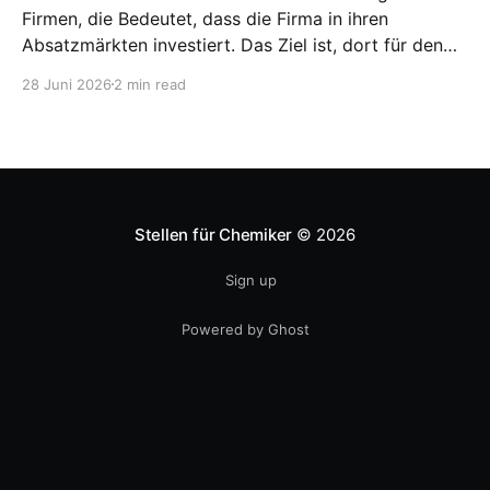
Firmen, die Bedeutet, dass die Firma in ihren
Absatzmärkten investiert. Das Ziel ist, dort für den
lokalen Markt zu produzieren, aber auch zu
28 Juni 2026
2 min read
entwickeln. Diese Strategie ist von Toyota bekannt,
das gezwungenermaßen früh in den USA
Fertigungswerke aufbauen musste. 1981
Stellen für Chemiker
© 2026
Sign up
Powered by Ghost