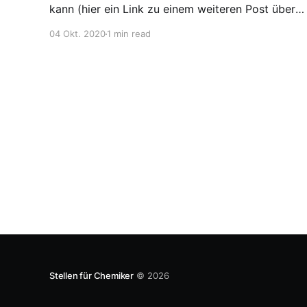
kann (hier ein Link zu einem weiteren Post über
Start-ups). Das Jungchemikerforum Siegen hat
04 Okt. 2020
1 min read
ein Webinar mit dem Titel „Reasons to start up“
veranstaltet und das Video in Youtube
veröffentlicht. Hauptredner ist Michael Bauer
von
Stellen für Chemiker
© 2026