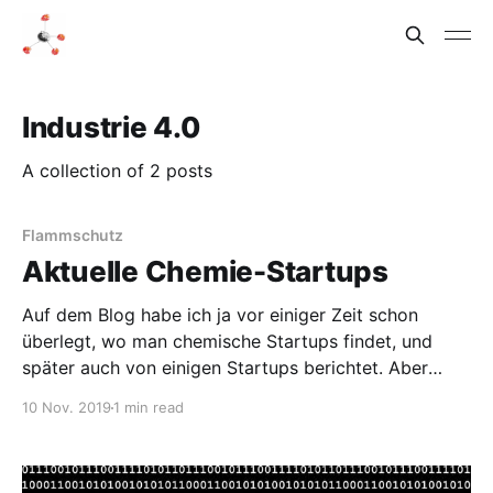
Industrie 4.0
A collection of 2 posts
Flammschutz
Aktuelle Chemie-Startups
Auf dem Blog habe ich ja vor einiger Zeit schon
überlegt, wo man chemische Startups findet, und
später auch von einigen Startups berichtet. Aber
diese Posts sind schon über ein Jahr alt, es ist also
10 Nov. 2019
1 min read
Zeit, über aktuelle Entwicklungen und neue Chemie-
Startups zu schreiben. PolyLabs Auf der Chem Start-
up 2019