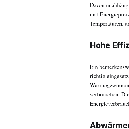
Davon unabhängi
und Energiepreis
Temperaturen, an
Hohe Effi
Ein bemerkenswe
richtig eingese
Wärmegewinnung 
verbrauchen. Die
Energieverbrauc
Abwärmer