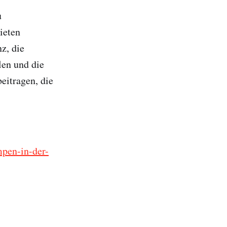
u
ieten
z, die
len und die
itragen, die
mpen-in-der-