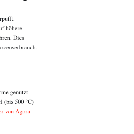
rpufft.
uf höhere
hren. Dies
ourcenverbrauch.
rme genutzt
l (bis 500 °C)
er von Agora