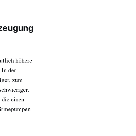
rzeugung
eutlich höhere
 In der
iger, zum
schwieriger.
 die einen
 Wärmepumpen