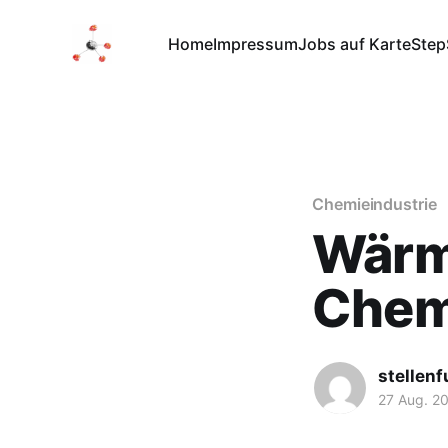
Home
Impressum
Jobs auf Karte
Step
Chemieindustrie
Wärm
Chem
stellen
27 Aug. 2