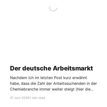
Der deutsche Arbeitsmarkt
Nachdem ich im letzten Post kurz erwähnt
habe, dass die Zahl der Arbeitssuchenden in der
Chemiebranche immer weiter steigt (hier die
Grafik dazu), möchte ich heute einen Blick auf
01 Juni 2026
1 min read
den gesamten Arbeitsmarkt werfen. Laut
Agentur für Arbeit lag die Arbeitslosigkeit im