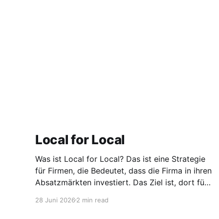
Local for Local
Was ist Local for Local? Das ist eine Strategie
für Firmen, die Bedeutet, dass die Firma in ihren
Absatzmärkten investiert. Das Ziel ist, dort für
den lokalen Markt zu produzieren, aber auch zu
28 Juni 2026
2 min read
entwickeln. Diese Strategie ist von Toyota
bekannt, das gezwungenermaßen früh in den