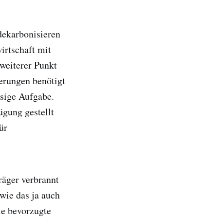
 dekarbonisieren
wirtschaft mit
weiterer Punkt
erungen benötigt
esige Aufgabe.
ügung gestellt
ür
räger verbrannt
wie das ja auch
ie bevorzugte