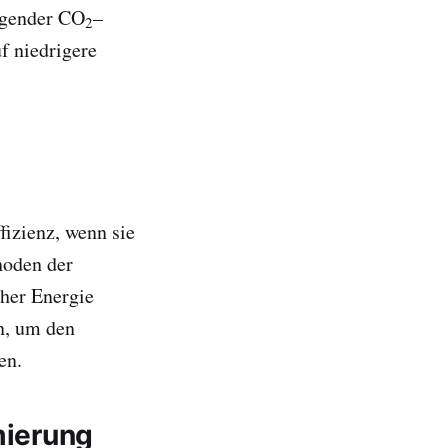
igender CO
–
2
f niedrigere
izienz, wenn sie
hoden der
her Energie
n, um den
en.
ierung