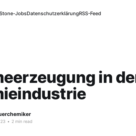
Stone-Jobs
Datenschutzerklärung
RSS-Feed
eerzeugung in de
ieindustrie
fuerchemiker
023
•
2 min read