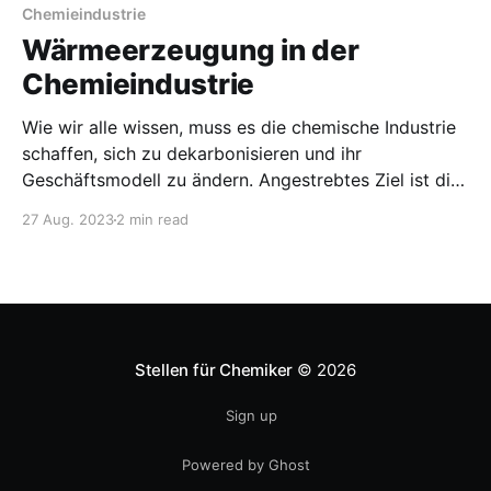
Chemieindustrie
Wärmeerzeugung in der
Chemieindustrie
Wie wir alle wissen, muss es die chemische Industrie
schaffen, sich zu dekarbonisieren und ihr
Geschäftsmodell zu ändern. Angestrebtes Ziel ist die
Kreislaufwirtschaft mit 100% Recycling und der
27 Aug. 2023
2 min read
Nutzung von nachwachsenden Rohstoffen. Ein
weiterer Punkt ist die Wärmeerzeugung, die für
Reaktionen und Aggregatszustandsänderungen
benötigt wird. Auch hier muss eine Dekarbonisierung
Stellen für Chemiker
© 2026
Sign up
Powered by Ghost