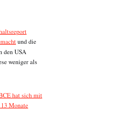
haltsreport
emacht
und die
 In den USA
ese weniger als
BCE hat sich mit
g 13 Monate