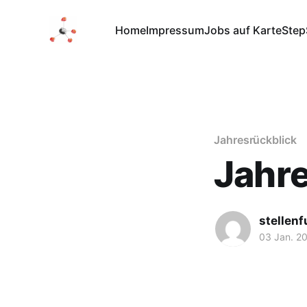
Home
Impressum
Jobs auf Karte
Step
Jahresrückblick
Jahre
stellen
03 Jan. 2