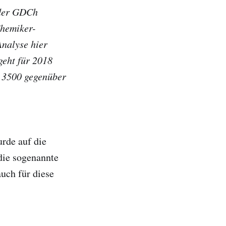
 der GDCh
Chemiker-
Analyse hier
geht für 2018
n 3500 gegenüber
urde auf die
die sogenannte
uch für diese