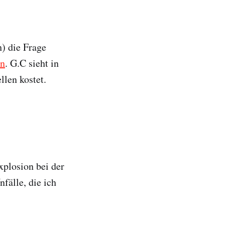
) die Frage
nn
. G.C sieht in
len kostet.
xplosion bei der
nfälle, die ich