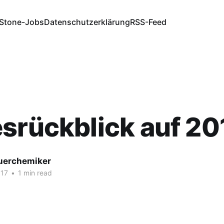
Stone-Jobs
Datenschutzerklärung
RSS-Feed
srückblick auf 20
fuerchemiker
017
•
1 min read