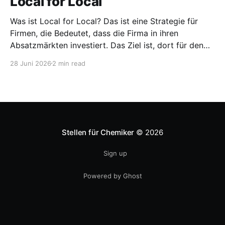
Local for Local
Was ist Local for Local? Das ist eine Strategie für
Firmen, die Bedeutet, dass die Firma in ihren
Absatzmärkten investiert. Das Ziel ist, dort für den
lokalen Markt zu produzieren, aber auch zu
28 Juni 2026
2 min read
entwickeln. Diese Strategie ist von Toyota bekannt,
das gezwungenermaßen früh in den USA
Fertigungswerke aufbauen musste. 1981
Stellen für Chemiker
© 2026
Sign up
Powered by Ghost