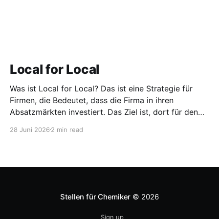
Local for Local
Was ist Local for Local? Das ist eine Strategie für
Firmen, die Bedeutet, dass die Firma in ihren
Absatzmärkten investiert. Das Ziel ist, dort für den
lokalen Markt zu produzieren, aber auch zu
28 Juni 2026
2 min read
entwickeln. Diese Strategie ist von Toyota bekannt,
das gezwungenermaßen früh in den USA
Fertigungswerke aufbauen musste. 1981
Stellen für Chemiker
© 2026
Sign up