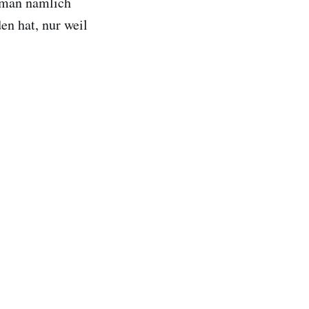
f man nämlich
n hat, nur weil