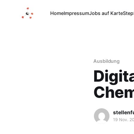
Home
Impressum
Jobs auf Karte
Step
Ausbildung
Digit
Chem
stellen
19 Nov. 2