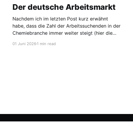
Der deutsche Arbeitsmarkt
Nachdem ich im letzten Post kurz erwähnt
habe, dass die Zahl der Arbeitssuchenden in der
Chemiebranche immer weiter steigt (hier die
Grafik dazu), möchte ich heute einen Blick auf
01 Juni 2026
1 min read
den gesamten Arbeitsmarkt werfen. Laut
Agentur für Arbeit lag die Arbeitslosigkeit im
Mai bei 2,95 Millionen, was einer Quote von
Sign up