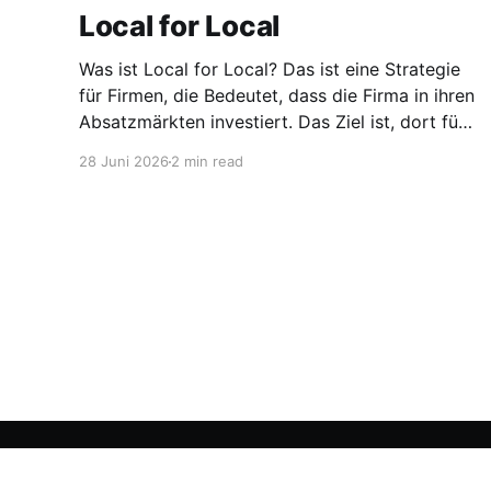
Local for Local
Was ist Local for Local? Das ist eine Strategie
für Firmen, die Bedeutet, dass die Firma in ihren
Absatzmärkten investiert. Das Ziel ist, dort für
den lokalen Markt zu produzieren, aber auch zu
28 Juni 2026
2 min read
entwickeln. Diese Strategie ist von Toyota
bekannt, das gezwungenermaßen früh in den
USA Fertigungswerke aufbauen musste. 1981
Stellen für Chemiker
© 2026