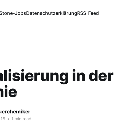
Stone-Jobs
Datenschutzerklärung
RSS-Feed
alisierung in der
ie
fuerchemiker
018
•
1 min read