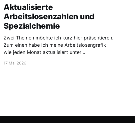
Aktualisierte
Arbeitslosenzahlen und
Spezialchemie
Zwei Themen möchte ich kurz hier präsentieren.
Zum einen habe ich meine Arbeitslosengrafik
wie jeden Monat aktualisiert unter
https://blog.stellen-fuer-
17 Mai 2026
chemiker.de/arbeitslose-chemiker/. Und die
Zahlen steigen wie zu erwarten weiter an. Mehr
Experten und insgesamt mehr Personen sind
arbeitssuchend. Dann möchte ich aber noch
den Blick auf etwas positivere
Powered by Ghost