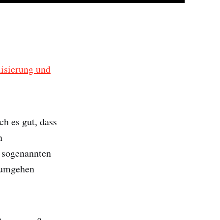
lisierung und
h es gut, dass
n
e sogenannten
k umgehen