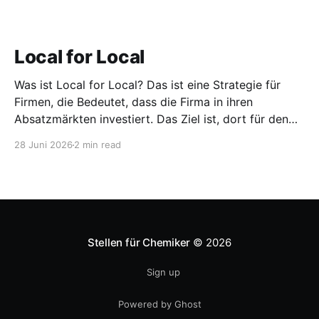
Local for Local
Was ist Local for Local? Das ist eine Strategie für
Firmen, die Bedeutet, dass die Firma in ihren
Absatzmärkten investiert. Das Ziel ist, dort für den
lokalen Markt zu produzieren, aber auch zu
28 Juni 2026
2 min read
entwickeln. Diese Strategie ist von Toyota bekannt,
das gezwungenermaßen früh in den USA
Fertigungswerke aufbauen musste. 1981
Stellen für Chemiker
© 2026
Sign up
Powered by Ghost