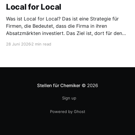
Local for Local
Was ist Local for Local? Das ist eine Strategie für
Firmen, die Bedeutet, dass die Firma in ihren
Absatzmärkten investiert. Das Ziel ist, dort für den
lokalen Markt zu produzieren, aber auch zu
28 Juni 2026
2 min read
entwickeln. Diese Strategie ist von Toyota bekannt,
das gezwungenermaßen früh in den USA
Fertigungswerke aufbauen musste. 1981
Stellen für Chemiker
© 2026
Sign up
Powered by Ghost