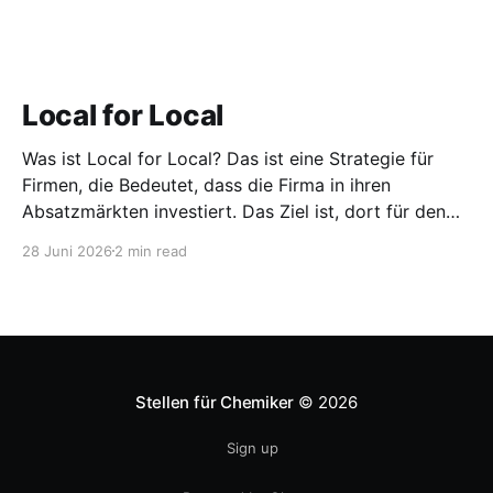
Local for Local
Was ist Local for Local? Das ist eine Strategie für
Firmen, die Bedeutet, dass die Firma in ihren
Absatzmärkten investiert. Das Ziel ist, dort für den
lokalen Markt zu produzieren, aber auch zu
28 Juni 2026
2 min read
entwickeln. Diese Strategie ist von Toyota bekannt,
das gezwungenermaßen früh in den USA
Fertigungswerke aufbauen musste. 1981
Stellen für Chemiker
© 2026
Sign up