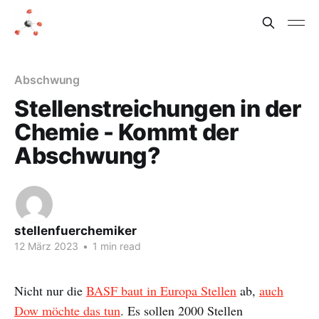
Abschwung
Stellenstreichungen in der
Chemie - Kommt der
Abschwung?
stellenfuerchemiker
12 März 2023
•
1 min read
Nicht nur die
BASF baut in Europa Stellen
ab,
auch
Dow möchte das tun
. Es sollen 2000 Stellen