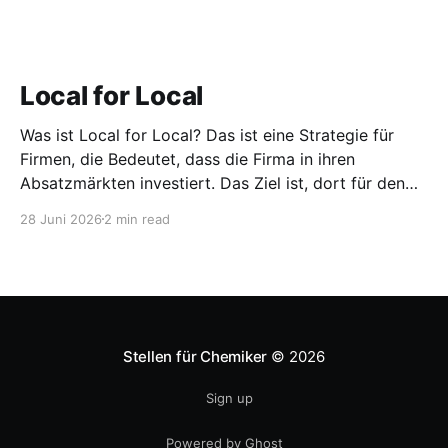
Local for Local
Was ist Local for Local? Das ist eine Strategie für
Firmen, die Bedeutet, dass die Firma in ihren
Absatzmärkten investiert. Das Ziel ist, dort für den
lokalen Markt zu produzieren, aber auch zu
28 Juni 2026
2 min read
entwickeln. Diese Strategie ist von Toyota bekannt,
das gezwungenermaßen früh in den USA
Fertigungswerke aufbauen musste. 1981
Stellen für Chemiker
© 2026
Sign up
Powered by Ghost