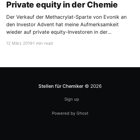
Erhöhung des Angebots war die Darmstädter Merck
Private equity in der Chemie
dann
Der Verkauf der Methacrylat-Sparte von Evonik an
den Investor Advent hat meine Aufmerksamkeit
wieder auf private equity-Investoren in der
Chemieindustrie gelenkt. Letzte Woche wurde ja
12 März 2019
1 min read
bekannt, dass Evonik die Sparte, die auch Plexiglas
beinhaltet, für ca. 3 Mrd. Euro an den amerikanischen
Investor verkauft. Jetzt kann man natürlich schon viel
Stellen für Chemiker
© 2026
Sign up
Powered by Ghost