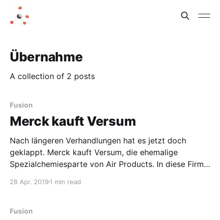
Übernahme
A collection of 2 posts
Fusion
Merck kauft Versum
Nach längeren Verhandlungen hat es jetzt doch
geklappt. Merck kauft Versum, die ehemalige
Spezialchemiesparte von Air Products. In diese Firma
hatte Air Products seine Geschäfte mit
28 Apr. 2019
1 min read
Halbleiterchemikalien und dort gebrauchte
Spezialgase ausgelagert. Zuerst wollte Versum lieber
mit Entegris fusionieren, durch eine deutliche
Fusion