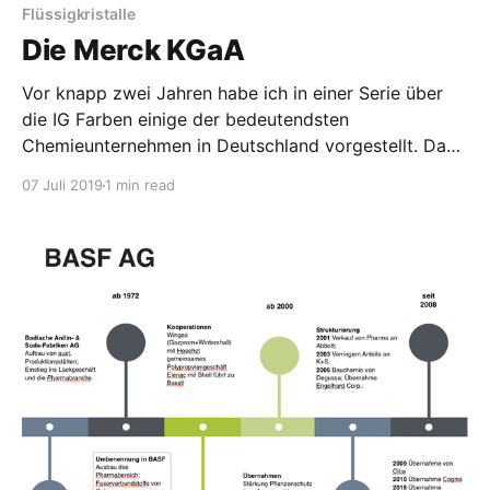
Höchststand während der
Flüssigkristalle
Die Merck KGaA
Vor knapp zwei Jahren habe ich in einer Serie über
die IG Farben einige der bedeutendsten
Chemieunternehmen in Deutschland vorgestellt. Das
waren Agfa, BASF, Bayer, Hoechst und Wacker. Daran
07 Juli 2019
1 min read
möchte ich heute anknüpfen und kurz über ein
weiteres großes Chemieunternehmen, die Merck
KGaA, schreiben. Ursprünglich kommt sie eher aus
der