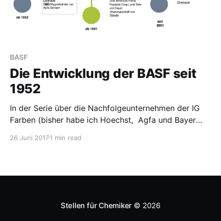
BASF
Die Entwicklung der BASF seit
1952
In der Serie über die Nachfolgeunternehmen der IG
Farben (bisher habe ich Hoechst, Agfa und Bayer
beschrieben) möchte ich heute die BASF vorstellen,
26 Juni 2017
1 min read
mit besonderem Blick auf große oder Megafusionen.
Auch hier sind die Daten von Wikipedia. Neugründung
bis 1970 1952 gründete sich die Badische Anilin- &
Soda-Fabrik AG neu,
Stellen für Chemiker
© 2026