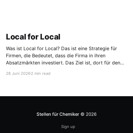
Local for Local
Was ist Local for Local? Das ist eine Strategie für
Firmen, die Bedeutet, dass die Firma in ihren
Absatzmärkten investiert. Das Ziel ist, dort für den
lokalen Markt zu produzieren, aber auch zu
28 Juni 2026
2 min read
entwickeln. Diese Strategie ist von Toyota bekannt,
das gezwungenermaßen früh in den USA
Fertigungswerke aufbauen musste. 1981
Stellen für Chemiker
© 2026
Sign up