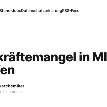
Stone-Jobs
Datenschutzerklärung
RSS-Feed
räftemangel in M
fen
fuerchemiker
017
•
1 min read