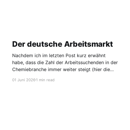
Der deutsche Arbeitsmarkt
Nachdem ich im letzten Post kurz erwähnt
habe, dass die Zahl der Arbeitssuchenden in der
Chemiebranche immer weiter steigt (hier die
Grafik dazu), möchte ich heute einen Blick auf
01 Juni 2026
1 min read
den gesamten Arbeitsmarkt werfen. Laut
Agentur für Arbeit lag die Arbeitslosigkeit im
Mai bei 2,95 Millionen, was einer Quote von