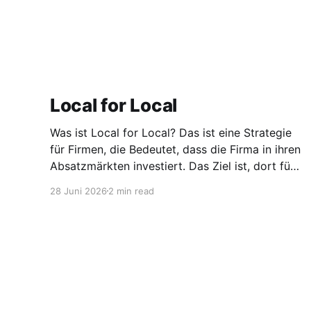
Local for Local
Was ist Local for Local? Das ist eine Strategie
für Firmen, die Bedeutet, dass die Firma in ihren
Absatzmärkten investiert. Das Ziel ist, dort für
den lokalen Markt zu produzieren, aber auch zu
28 Juni 2026
2 min read
entwickeln. Diese Strategie ist von Toyota
bekannt, das gezwungenermaßen früh in den
USA Fertigungswerke aufbauen musste. 1981