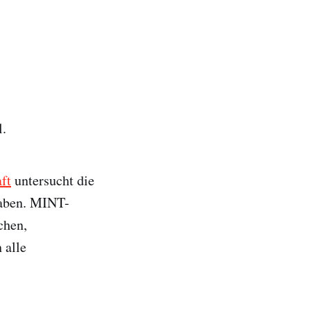
l.
ft
untersucht die
 haben. MINT-
chen,
 alle