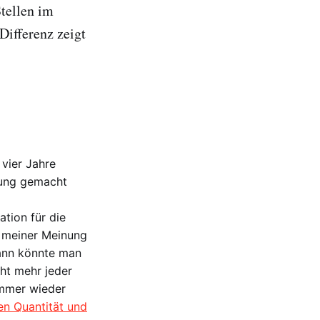
tellen im
ifferenz zeigt
 vier Jahre
ldung gemacht
tion für die
e meiner Meinung
ann könnte man
cht mehr jeder
immer wieder
n Quantität und