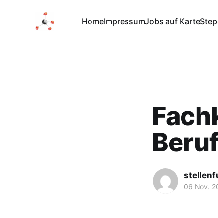
Home
Impressum
Jobs auf Karte
Step
Fachk
Beru
stellen
06 Nov. 2