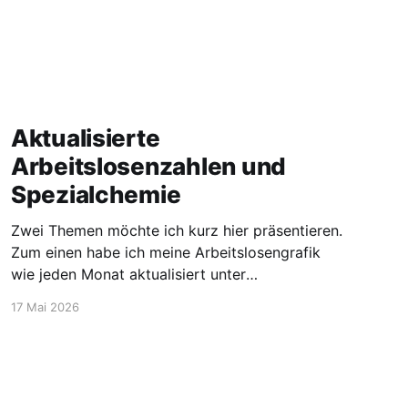
Aktualisierte
Arbeitslosenzahlen und
Spezialchemie
Zwei Themen möchte ich kurz hier präsentieren.
Zum einen habe ich meine Arbeitslosengrafik
wie jeden Monat aktualisiert unter
https://blog.stellen-fuer-
17 Mai 2026
chemiker.de/arbeitslose-chemiker/. Und die
Zahlen steigen wie zu erwarten weiter an. Mehr
Experten und insgesamt mehr Personen sind
arbeitssuchend. Dann möchte ich aber noch
den Blick auf etwas positivere