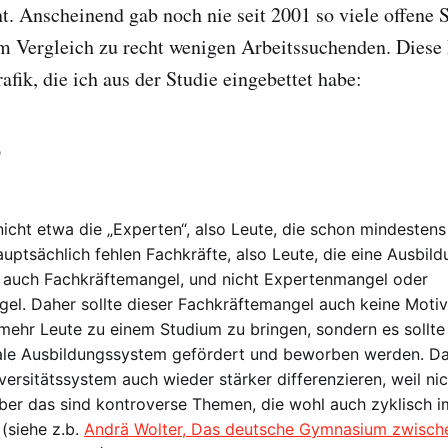
. Anscheinend gab noch nie seit 2001 so viele offene S
 Vergleich zu recht wenigen Arbeitssuchenden. Diese D
afik, die ich aus der Studie eingebettet habe:
?
nicht etwa die „Experten“, also Leute, die schon mindestens
auptsächlich fehlen Fachkräfte, also Leute, die eine Ausbi
a auch Fachkräftemangel, und nicht Expertenmangel oder
l. Daher sollte dieser Fachkräftemangel auch keine Motiva
h mehr Leute zu einem Studium zu bringen, sondern es sollt
ale Ausbildungssystem gefördert und beworben werden. D
versitätssystem auch wieder stärker differenzieren, weil ni
ber das sind kontroverse Themen, die wohl auch zyklisch 
 (siehe z.b.
Andrä Wolter, Das deutsche Gymnasium zwische