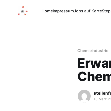
Home
Impressum
Jobs auf Karte
Step
Chemieindustrie
Erwar
Chemi
stellen
18 März 2