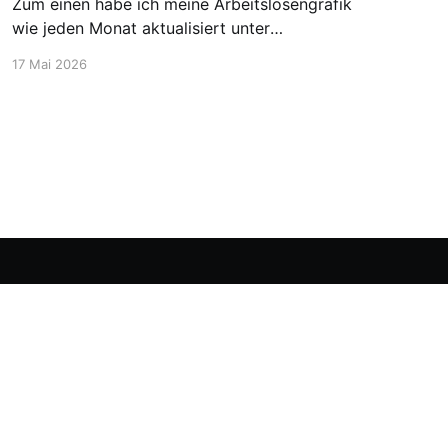
Zum einen habe ich meine Arbeitslosengrafik
wie jeden Monat aktualisiert unter
https://blog.stellen-fuer-
17 Mai 2026
chemiker.de/arbeitslose-chemiker/. Und die
Zahlen steigen wie zu erwarten weiter an. Mehr
Experten und insgesamt mehr Personen sind
arbeitssuchend. Dann möchte ich aber noch
den Blick auf etwas positivere
Powered by Ghost