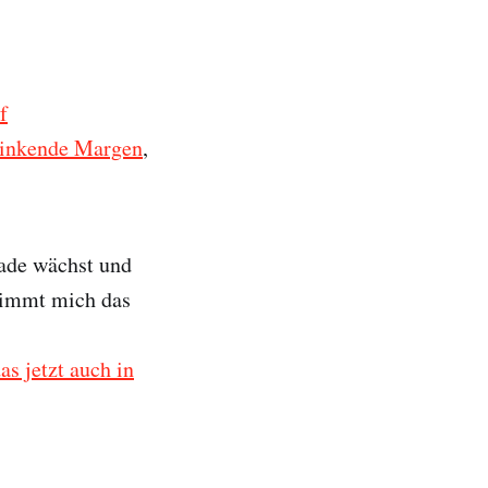
f
 sinkende Margen
,
ade wächst und
timmt mich das
s jetzt auch in