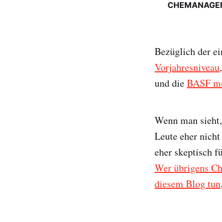
CHEMANAGER, 
Bezüglich der e
Vorjahresniveau
und die
BASF mö
Wenn man sieht,
Leute eher nicht 
eher skeptisch fü
Wer übrigens Che
diesem Blog tun