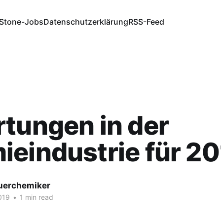
Stone-Jobs
Datenschutzerklärung
RSS-Feed
tungen in der
eindustrie für 2
fuerchemiker
019
•
1 min read