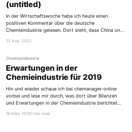
Verlust. Die nächste Tarifrunde steht
(untitled)
In der Wirtschaftswoche habe ich heute einen
positiven Kommentar über die deutsche
Chemieindustrie gelesen. Dort steht, dass China und
die USA momentan auch konjunkturelle Probleme in
22 Aug. 2023
der Chemieindustrie haben, die aber bis Ende des
Jahres aufgelöst sein könnten, auch durch eine
Besserung in China. Die Argumentation ist, dass die
Chemieindustrie
globale
Erwartungen in der
Chemieindustrie für 2019
Hin und wieder schaue ich bei chemanager-online
vorbei und lese mir durch, was dort über Bilanzen
und Erwartungen in der Chemieindustrie berichtet
wird. Das fließt dann auch in meine Berufssaussichten
18 März 2019
1 min read
für Chemiker-Serie ein. Neben einigen Firmen, die im
laufenden Jahr mit geringeren Gewinnmargen
rechnen, stand dort, dass der VCI 2019