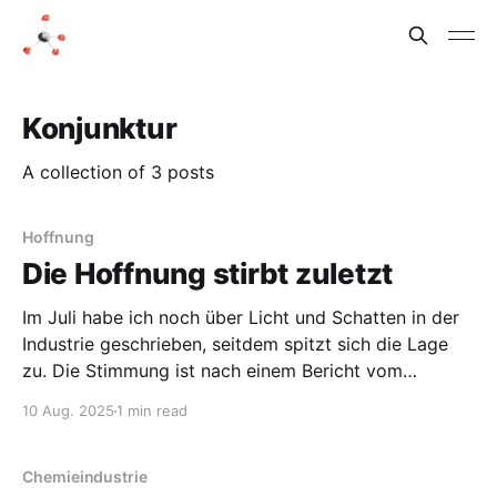
Konjunktur
A collection of 3 posts
Hoffnung
Die Hoffnung stirbt zuletzt
Im Juli habe ich noch über Licht und Schatten in der
Industrie geschrieben, seitdem spitzt sich die Lage
zu. Die Stimmung ist nach einem Bericht vom
Handelsblatt deutlich schlechter geworden, der
10 Aug. 2025
1 min read
Auftragsbestand niedriger als zu Corona-Zeiten.
Inzwischen werden auch Entlassungen wieder
diskutiert, trotz Fachkräftemangel und Know-how-
Chemieindustrie