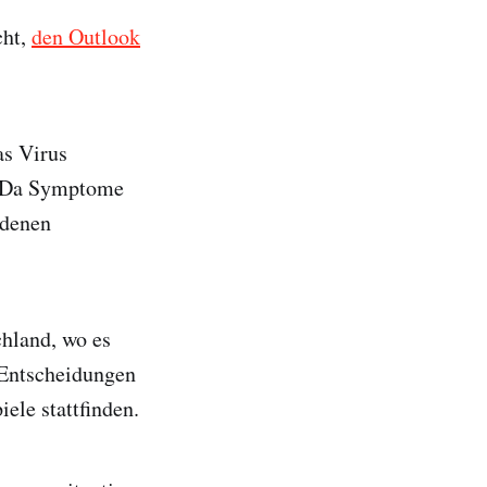
cht,
den Outlook
as Virus
. Da Symptome
edenen
chland, wo es
 Entscheidungen
ele stattfinden.