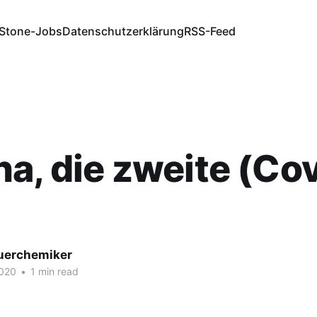
Stone-Jobs
Datenschutzerklärung
RSS-Feed
a, die zweite (Co
fuerchemiker
020
•
1 min read