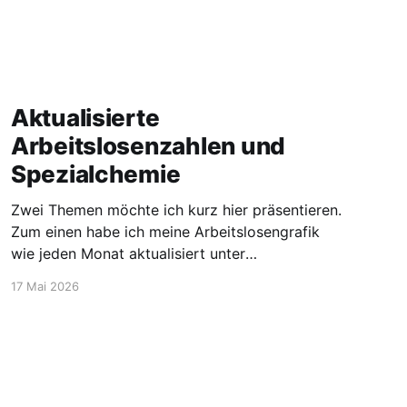
Aktualisierte
Arbeitslosenzahlen und
Spezialchemie
Zwei Themen möchte ich kurz hier präsentieren.
Zum einen habe ich meine Arbeitslosengrafik
wie jeden Monat aktualisiert unter
https://blog.stellen-fuer-
17 Mai 2026
chemiker.de/arbeitslose-chemiker/. Und die
Zahlen steigen wie zu erwarten weiter an. Mehr
Experten und insgesamt mehr Personen sind
arbeitssuchend. Dann möchte ich aber noch
den Blick auf etwas positivere