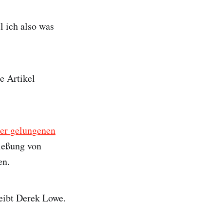
l ich also was
e Artikel
der gelungenen
ießung von
en.
reibt Derek Lowe.