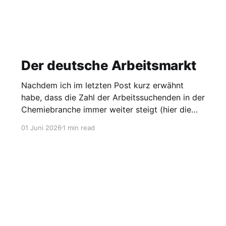
Der deutsche Arbeitsmarkt
Nachdem ich im letzten Post kurz erwähnt
habe, dass die Zahl der Arbeitssuchenden in der
Chemiebranche immer weiter steigt (hier die
Grafik dazu), möchte ich heute einen Blick auf
01 Juni 2026
1 min read
den gesamten Arbeitsmarkt werfen. Laut
Agentur für Arbeit lag die Arbeitslosigkeit im
Mai bei 2,95 Millionen, was einer Quote von