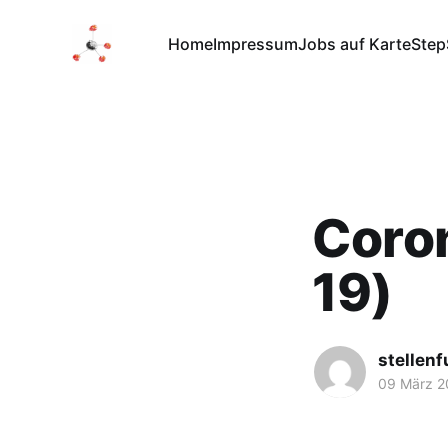
Home
Impressum
Jobs auf Karte
Step
Coron
19)
stellen
09 März 2