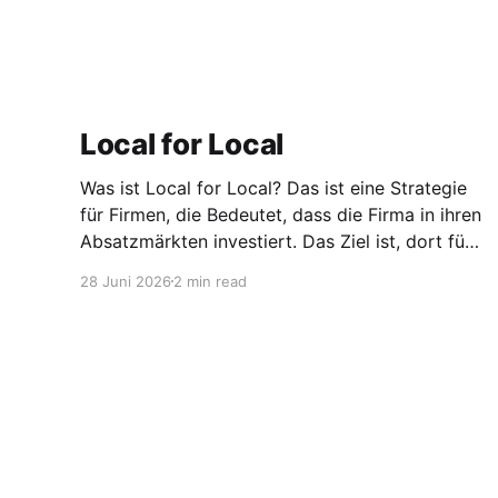
Local for Local
Was ist Local for Local? Das ist eine Strategie
für Firmen, die Bedeutet, dass die Firma in ihren
Absatzmärkten investiert. Das Ziel ist, dort für
den lokalen Markt zu produzieren, aber auch zu
28 Juni 2026
2 min read
entwickeln. Diese Strategie ist von Toyota
bekannt, das gezwungenermaßen früh in den
USA Fertigungswerke aufbauen musste. 1981