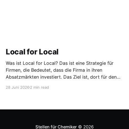
Local for Local
Was ist Local for Local? Das ist eine Strategie für
Firmen, die Bedeutet, dass die Firma in ihren
Absatzmärkten investiert. Das Ziel ist, dort für den
lokalen Markt zu produzieren, aber auch zu
28 Juni 2026
2 min read
entwickeln. Diese Strategie ist von Toyota bekannt,
das gezwungenermaßen früh in den USA
Fertigungswerke aufbauen musste. 1981
Stellen für Chemiker
© 2026