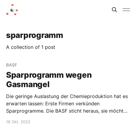
sparprogramm
A collection of 1 post
BASF
Sparprogramm wegen
Gasmangel
Die geringe Auslastung der Chemieproduktion hat es
erwarten lassen: Erste Firmen verkünden
Sparprogramme. Die BASF sticht heraus, sie möchte
500 Millionen Euro hauptsächlich in Deutschland
16 Okt. 2022
sparen, vor allem in den unterstützenden Abteilungen
und der Forschung. Andere Unternehmen machen