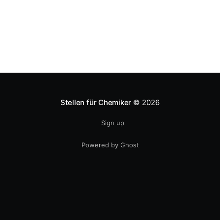
keine so deutlichen Ankündigungen, aber Firmen wie
SKW Piesteritz, die Ammonik herstellt,
Stellen für Chemiker
© 2026
Sign up
Powered by Ghost