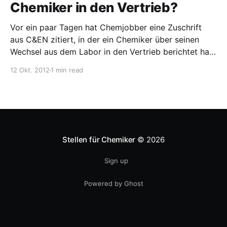
Chemiker in den Vertrieb?
Vor ein paar Tagen hat Chemjobber eine Zuschrift
aus C&EN zitiert, in der ein Chemiker über seinen
Wechsel aus dem Labor in den Vertrieb berichtet hat.
Ein Absatz hat mir gut gefallen: When I held my last
12 Okt. 2012
1 min read
lab position in 1989, I was always aware that in
business
Stellen für Chemiker
© 2026
Sign up
Powered by Ghost