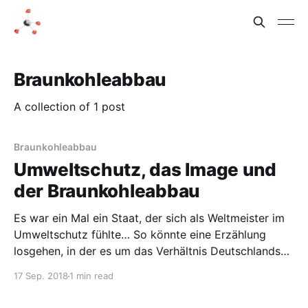
Braunkohleabbau
A collection of 1 post
Braunkohleabbau
Umweltschutz, das Image und
der Braunkohleabbau
Es war ein Mal ein Staat, der sich als Weltmeister im
Umweltschutz fühlte… So könnte eine Erzählung
losgehen, in der es um das Verhältnis Deutschlands
zu Umweltschutz und Klimaerwärmung geht. Ein
17 Sep. 2018
1 min read
Symbol für diese kognitiv dissonante Einstellung ist
die seit Donnerstag den 13.9.2018 laufende Räumung