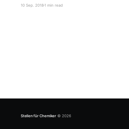
arbeiten Atmosphärenchemiker in der
10 Sep. 2018
1 min read
Wirtschaft? Als Atmosphärenchemiker kann man
beispielsweise bei Wetterstationen arbeiten, um
dort Messungen von Atmosphärengasen
durchzuführen oder weiterzuentwickeln. Diese
Messungen müssen auch analysiert werden bzw.
müssen Modelle
Stellen für Chemiker
© 2026