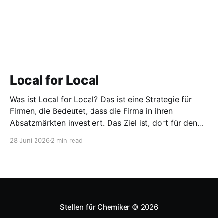
Local for Local
Was ist Local for Local? Das ist eine Strategie für
Firmen, die Bedeutet, dass die Firma in ihren
Absatzmärkten investiert. Das Ziel ist, dort für den
lokalen Markt zu produzieren, aber auch zu
28 Juni 2026
2 min read
entwickeln. Diese Strategie ist von Toyota bekannt,
das gezwungenermaßen früh in den USA
Fertigungswerke aufbauen musste. 1981
Stellen für Chemiker
© 2026