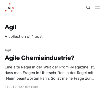
Agil
A collection of 1 post
Agil
Agile Chemieindustrie?
Eine alte Regel in der Welt der Promi-Magazine ist,
dass man Fragen in Überschriften in der Regel mit
„Nein“ beantworten kann. So ist meine Frage zur
agilen Chemieindustrie nicht gemeint, für mich ist die
21 Juli 2019
2 min read
Antwort da offen. Wem es ähnlich geht wie mir, der
kann am 15. Oktober 2019 nach