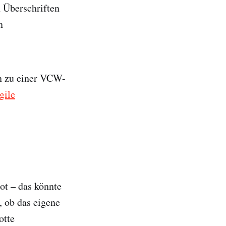
n Überschriften
n
n zu einer VCW-
gile
ot – das könnte
, ob das eigene
otte