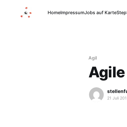
Home
Impressum
Jobs auf Karte
Step
Agil
Agile
stellen
21 Juli 20