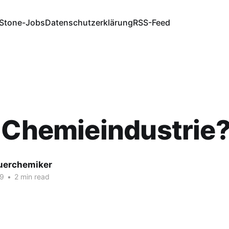
Stone-Jobs
Datenschutzerklärung
RSS-Feed
 Chemieindustrie
fuerchemiker
19
•
2 min read