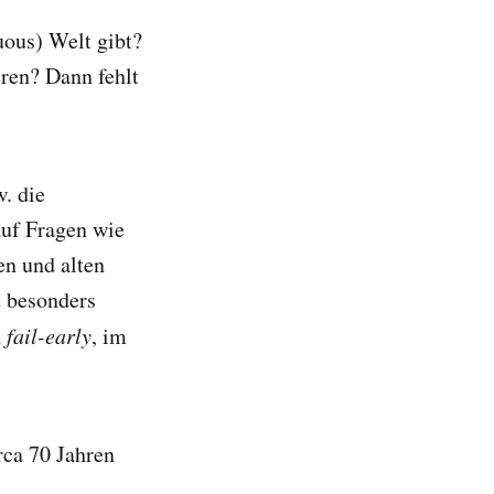
uous) Welt gibt?
ren? Dann fehlt
. die
auf Fragen wie
en und alten
 besonders
n
fail-early
, im
rca 70 Jahren