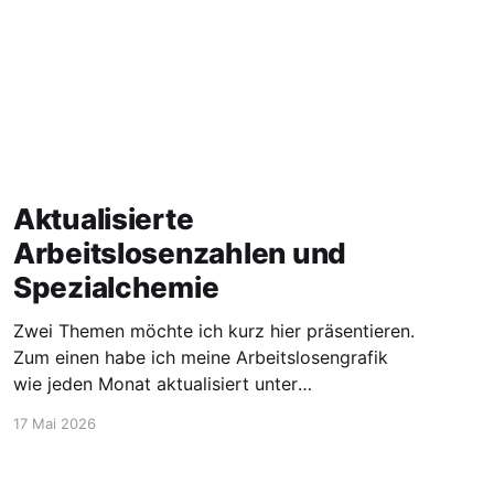
Aktualisierte
Arbeitslosenzahlen und
Spezialchemie
Zwei Themen möchte ich kurz hier präsentieren.
Zum einen habe ich meine Arbeitslosengrafik
wie jeden Monat aktualisiert unter
https://blog.stellen-fuer-
17 Mai 2026
chemiker.de/arbeitslose-chemiker/. Und die
Zahlen steigen wie zu erwarten weiter an. Mehr
Experten und insgesamt mehr Personen sind