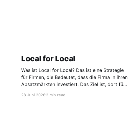
Local for Local
Was ist Local for Local? Das ist eine Strategie
für Firmen, die Bedeutet, dass die Firma in ihren
Absatzmärkten investiert. Das Ziel ist, dort für
den lokalen Markt zu produzieren, aber auch zu
28 Juni 2026
2 min read
entwickeln. Diese Strategie ist von Toyota
bekannt, das gezwungenermaßen früh in den
USA Fertigungswerke aufbauen musste. 1981