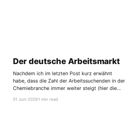
Der deutsche Arbeitsmarkt
Nachdem ich im letzten Post kurz erwähnt
habe, dass die Zahl der Arbeitssuchenden in der
Chemiebranche immer weiter steigt (hier die
Grafik dazu), möchte ich heute einen Blick auf
01 Juni 2026
1 min read
den gesamten Arbeitsmarkt werfen. Laut
Agentur für Arbeit lag die Arbeitslosigkeit im
Mai bei 2,95 Millionen, was einer Quote von