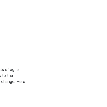
ts of agile
s to the
f change. Here